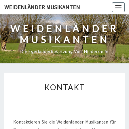
Skip
WEIDENLÄNDER MUSIKANTEN
Togg
to
navig
content
WEIDENLÄNDER
MUSIKANTEN
Die Egerländerbesetzung Vom Niederrhein
KONTAKT
KONTAKT
Kontaktieren Sie die Weidenländer Musikanten für